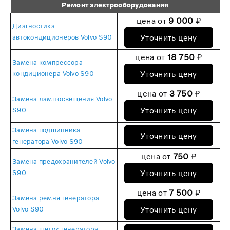
Ремонт электрооборудования
цена от
9 000
₽
Диагностика
Уточнить цену
автокондиционеров Volvo S90
цена от
18 750
₽
Замена компрессора
Уточнить цену
кондиционера Volvo S90
цена от
3 750
₽
Замена ламп освещения Volvo
Уточнить цену
S90
Замена подшипника
Уточнить цену
генератора Volvo S90
цена от
750
₽
Замена предохранителей Volvo
Уточнить цену
S90
цена от
7 500
₽
Замена ремня генератора
Уточнить цену
Volvo S90
Замена щеток генератора