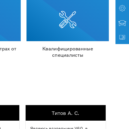
трах от
Квалифицированные
специалисты
Титов А. С.
,
Являюсь владельцем V60, в
Хочу 