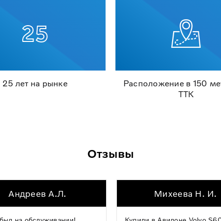
25 лет на рынке
Расположение в 150 ме
ТТК
Отзывы
Андреев А.Л.
Михеева Н. И.
был на обслуживании!
Купили в Авилоне Volvo S60