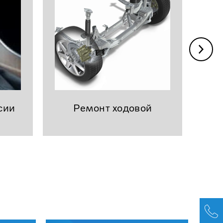
сии
Ремонт ходовой
эл