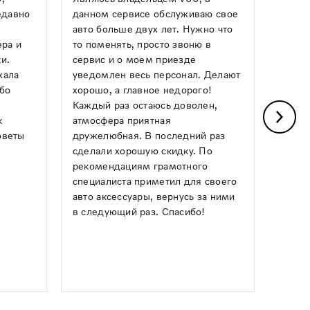
едавно
данном сервисе обслуживаю свое
механ
авто больше двух лет. Нужно что
опера
ера и
то поменять, просто звоню в
ремон
и.
сервис и о моем приезде
какой
хала
уведомлен весь персонал. Делают
Авило
ибо
хорошо, а главное недорого!
день,
Каждый раз остаюсь доволен,
почин
к
атмосфера приятная
греми
оветы
дружелюбная. В последний раз
Понра
сделали хорошую скидку. По
и чист
рекомендациям грамотного
следу
специалиста приметил для своего
ним!
авто аксессуары, вернусь за ними
в следующий раз. Спасибо!