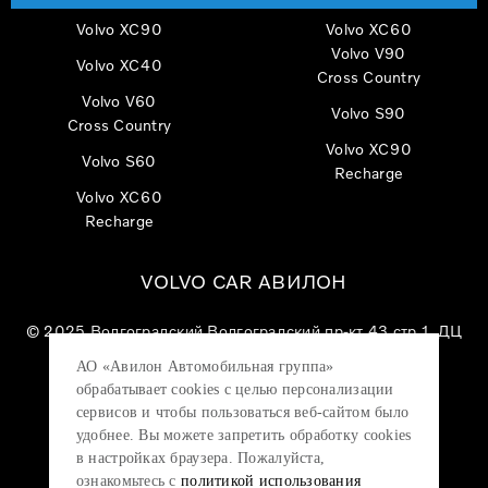
Volvo XC90
Volvo XC60
Volvo V90
Volvo XC40
Cross Country
Volvo V60
Volvo S90
Cross Country
Volvo XC90
Volvo S60
Recharge
Volvo XC60
Recharge
VOLVO CAR АВИЛОН
© 2025
Волгоградский Волгоградский пр-кт 43 стр 1, ДЦ
«VOLVO CAR АВИЛОН»
АО «Авилон Автомобильная группа»
АО «Авилон АГ», ОГРН 1027700000151, ИНН
обрабатывает cookies с целью персонализации
7705133757.
сервисов и чтобы пользоваться веб-сайтом было
удобнее. Вы можете запретить обработку сookies
в настройках браузера. Пожалуйста,
ознакомьтесь с
политикой использования