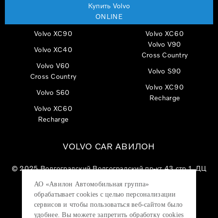
Купить Volvo
ONLINE
Volvo XC90
Volvo XC60
Volvo V90
Volvo XC40
Cross Country
Volvo V60
Volvo S90
Cross Country
Volvo XC90
Volvo S60
Recharge
Volvo XC60
Recharge
VOLVO CAR АВИЛОН
© 2025
Волгоградский Волгоградский пр-кт 43 стр 1, ДЦ
«VOLVO CAR АВИЛОН»
АО «Авилон Автомобильная группа»
АО «Авилон АГ», ОГРН 1027700000151, ИНН
обрабатывает cookies с целью персонализации
7705133757.
сервисов и чтобы пользоваться веб-сайтом было
удобнее. Вы можете запретить обработку сookies