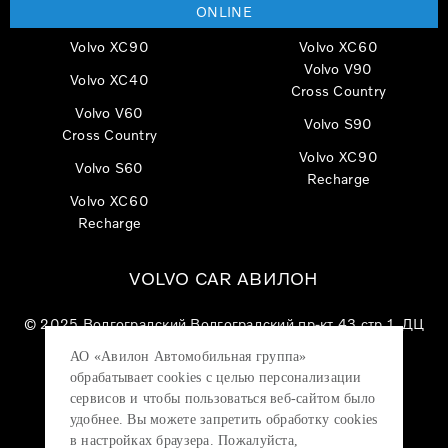
ONLINE
Volvo XC90
Volvo XC60
Volvo V90
Volvo XC40
Cross Country
Volvo V60
Volvo S90
Cross Country
Volvo XC90
Volvo S60
Recharge
Volvo XC60
Recharge
VOLVO CAR АВИЛОН
© 2025
Волгоградский Волгоградский пр-кт 43 стр 1, ДЦ
«VOLVO CAR АВИЛОН»
АО «Авилон Автомобильная группа»
АО «Авилон АГ», ОГРН 1027700000151, ИНН
обрабатывает cookies с целью персонализации
7705133757.
сервисов и чтобы пользоваться веб-сайтом было
удобнее. Вы можете запретить обработку сookies
в настройках браузера. Пожалуйста,