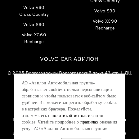
Cross Country
Volvo V60
Volvo S90
Cross Country
Volvo XC90
Volvo S60
Recharge
Volvo XC60
Recharge
VOLVO CAR АВИЛОН
© 2025
Волгоградский Волгоградский пр-кт 43 стр 1, ДЦ
«VOLVO CAR АВИЛОН»
АО «Авилон Автомобильная группа»
АО «Авилон АГ», ОГРН 1027700000151, ИНН
обрабатывает cookies с целью персонализации
7705133757.
сервисов и чтобы пользоваться веб-сайтом было
удобнее. Вы можете запретить обработку сookies
в настройках браузера. Пожалуйста,
ознакомьтесь с
политикой использования
Политика конфиденциальности
|
Согласие на
cookies. Читайте подробнее о
правилах
оказания
обработку персональных данных
|
Политика
услуг АО «Авилон Автомобильная группа».
использования файлов cookie
|
Юридическая