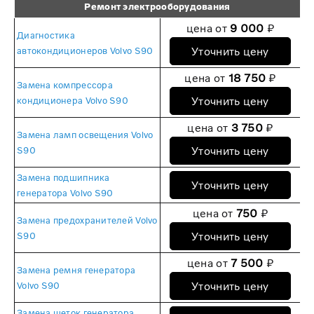
Ремонт электрооборудования
цена от
9 000
₽
Диагностика
Уточнить цену
автокондиционеров Volvo S90
цена от
18 750
₽
Замена компрессора
Уточнить цену
кондиционера Volvo S90
цена от
3 750
₽
Замена ламп освещения Volvo
Уточнить цену
S90
Замена подшипника
Уточнить цену
генератора Volvo S90
цена от
750
₽
Замена предохранителей Volvo
Уточнить цену
S90
цена от
7 500
₽
Замена ремня генератора
Уточнить цену
Volvo S90
Замена щеток генератора