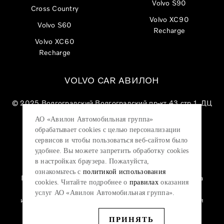
Volvo S90
Cross Country
Volvo XC90
Volvo S60
Recharge
Volvo XC60
Recharge
VOLVO CAR АВИЛОН
© 2025
Волгоградский Волгоградский пр-кт 43 стр 1, ДЦ
«VOLVO CAR АВИЛОН»
АО «Авилон Автомобильная группа»
АО «Авилон АГ», ОГРН 1027700000151, ИНН
обрабатывает cookies с целью персонализации
7705133757.
сервисов и чтобы пользоваться веб-сайтом было
удобнее. Вы можете запретить обработку сookies
в настройках браузера. Пожалуйста,
ознакомьтесь с
политикой использования
Политика конфиденциальности
|
Согласие на
cookies. Читайте подробнее о
правилах
оказания
обработку персональных данных
|
Политика
услуг АО «Авилон Автомобильная группа».
использования файлов cookie
|
Юридическая
информация
ПРИНЯТЬ