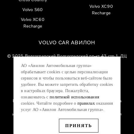
Volvo XC90
Volvo S60
Recharge
Volvo XC60
Recharge
VOLVO CAR АВИЛОН
© 2025
Волгоградский Волгоградский пр-кт 43 стр 1, ДЦ
«VOLVO CAR АВИЛОН»
АО «Авилон Автомобильная группа»
АО «Авилон АГ», ОГРН 1027700000151, ИНН
обрабатывает cookies с целью персонализации
7705133757.
сервисов и чтобы пользоваться веб-сайтом было
удобнее. Вы можете запретить обработку сookies
в настройках браузера. Пожалуйста,
ознакомьтесь с
политикой использования
Политика конфиденциальности
|
Согласие на
cookies. Читайте подробнее о
правилах
оказания
обработку персональных данных
|
Политика
услуг АО «Авилон Автомобильная группа».
использования файлов cookie
|
Юридическая
информация
ПРИНЯТЬ