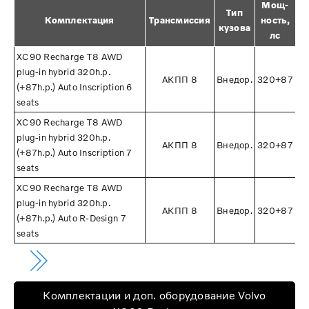
Мощ-
Тип
Комплектация
Трансмиссия
ность,
кузова
лс
XC90 Recharge T8 AWD
plug-in hybrid 320h.p.
АКПП 8
Внедор.
320+87
(+87h.p.) Auto Inscription 6
seats
XC90 Recharge T8 AWD
plug-in hybrid 320h.p.
АКПП 8
Внедор.
320+87
(+87h.p.) Auto Inscription 7
seats
XC90 Recharge T8 AWD
plug-in hybrid 320h.p.
АКПП 8
Внедор.
320+87
(+87h.p.) Auto R-Design 7
seats
Комплектации и доп. оборудование Volvo