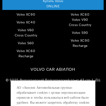
Купить Volvo
ONLINE
Volvo XC90
Volvo XC60
Volvo V90
Volvo XC40
Cross Country
Volvo V60
Volvo S90
Cross Country
Volvo XC90
Volvo S60
Recharge
Volvo XC60
Recharge
VOLVO CAR АВИЛОН
© 2025
Волгоградский Волгоградский пр-кт 43 стр 1, ДЦ
«VOLVO CAR АВИЛОН»
АО «Авилон Автомобильная группа»
АО «Авилон АГ», ОГРН 1027700000151, ИНН
обрабатывает cookies с целью персонализации
7705133757.
сервисов и чтобы пользоваться веб-сайтом было
удобнее. Вы можете запретить обработку сookies