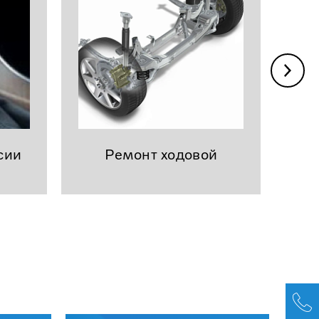
сии
Ремонт ходовой
эл