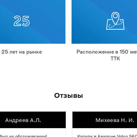
25 лет на рынке
Расположение в 150 ме
ТТК
Отзывы
Андреев А.Л.
Михеева Н. И.
был на обслуживании!
Купили в Авилоне Volvo S60