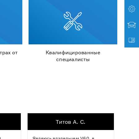
трах от
Квалифицированные
специалисты
Титов А. С.
,
Являюсь владельцем V60, в
Хочу 