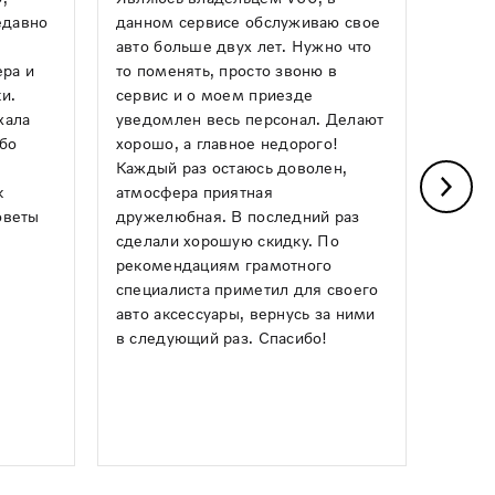
едавно
данном сервисе обслуживаю свое
механ
авто больше двух лет. Нужно что
опера
ера и
то поменять, просто звоню в
ремон
и.
сервис и о моем приезде
какой
хала
уведомлен весь персонал. Делают
Авило
ибо
хорошо, а главное недорого!
день,
Каждый раз остаюсь доволен,
почин
к
атмосфера приятная
греми
оветы
дружелюбная. В последний раз
Понра
сделали хорошую скидку. По
и чист
рекомендациям грамотного
следу
специалиста приметил для своего
ним!
авто аксессуары, вернусь за ними
в следующий раз. Спасибо!