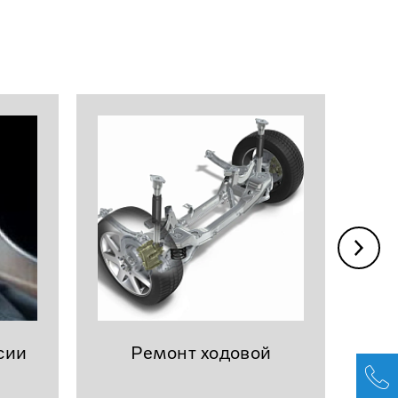
сии
Ремонт ходовой
эл