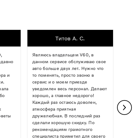
Титов А. С.
,
Являюсь владельцем V60, в
Хочу 
едавно
данном сервисе обслуживаю свое
механ
авто больше двух лет. Нужно что
опера
ера и
то поменять, просто звоню в
ремон
и.
сервис и о моем приезде
какой
хала
уведомлен весь персонал. Делают
Авило
ибо
хорошо, а главное недорого!
день,
Каждый раз остаюсь доволен,
почин
к
атмосфера приятная
греми
оветы
дружелюбная. В последний раз
Понра
сделали хорошую скидку. По
и чист
рекомендациям грамотного
следу
специалиста приметил для своего
ним!