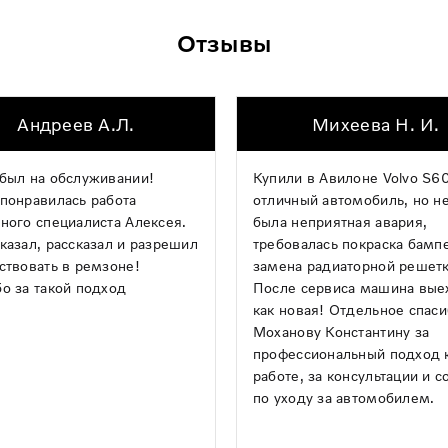
Отзывы
Андреев А.Л.
Михеева Н. И.
был на обслуживании!
Купили в Авилоне Volvo S60
понравилась работа
отличный автомобиль, но н
ного специалиста Алексея.
была неприятная авария,
казал, рассказал и разрешил
требовалась покраска бамп
ствовать в ремзоне!
замена радиаторной решетк
о за такой подход
После сервиса машина вые
как новая! Отдельное спас
Моханову Константину за
профессиональный подход 
работе, за консультации и с
по уходу за автомобилем.