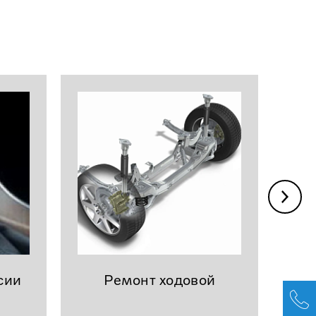
сии
Ремонт ходовой
эл