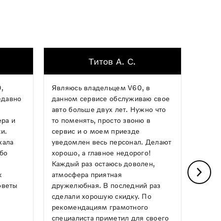
Титов А. С.
,
Являюсь владельцем V60, в
Хочу 
едавно
данном сервисе обслуживаю свое
механ
авто больше двух лет. Нужно что
опера
ера и
то поменять, просто звоню в
ремон
и.
сервис и о моем приезде
какой
хала
уведомлен весь персонал. Делают
Авило
ибо
хорошо, а главное недорого!
день,
Каждый раз остаюсь доволен,
почин
к
атмосфера приятная
греми
оветы
дружелюбная. В последний раз
Понра
сделали хорошую скидку. По
и чист
рекомендациям грамотного
следу
специалиста приметил для своего
ним!