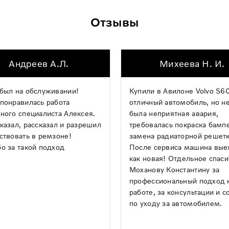
Отзывы
Андреев А.Л.
Михеева Н. И.
был на обслуживании!
Купили в Авилоне Volvo S60
понравилась работа
отличный автомобиль, но н
ного специалиста Алексея.
была неприятная авария,
казал, рассказал и разрешил
требовалась покраска бамп
ствовать в ремзоне!
замена радиаторной решетк
о за такой подход
После сервиса машина вые
как новая! Отдельное спас
Моханову Константину за
профессиональный подход 
работе, за консультации и с
по уходу за автомобилем.