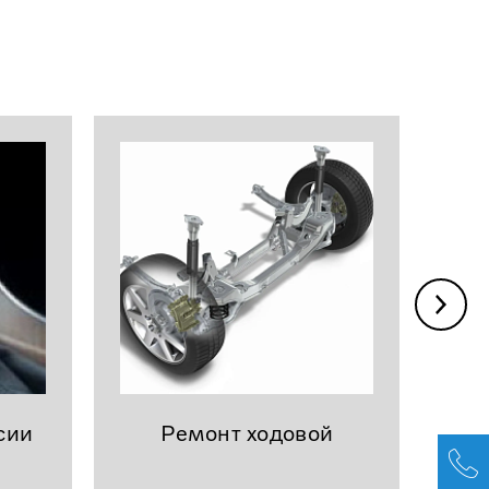
сии
Ремонт ходовой
эл