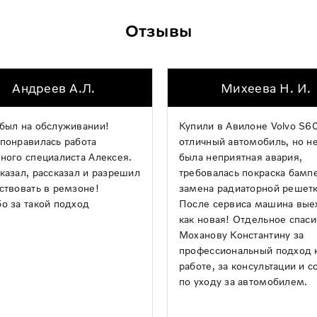
Отзывы
Андреев А.Л.
Михеева Н. И.
был на обслуживании!
Купили в Авилоне Volvo S60
понравилась работа
отличный автомобиль, но н
ного специалиста Алексея.
была неприятная авария,
казал, рассказал и разрешил
требовалась покраска бамп
ствовать в ремзоне!
замена радиаторной решетк
о за такой подход
После сервиса машина вые
как новая! Отдельное спас
Моханову Константину за
профессиональный подход 
работе, за консультации и с
по уходу за автомобилем.