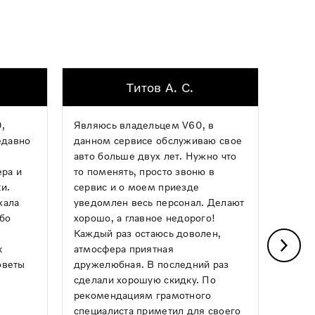
Титов А. С.
,
Являюсь владельцем V60, в
Хочу 
едавно
данном сервисе обслуживаю свое
механ
авто больше двух лет. Нужно что
опера
ера и
то поменять, просто звоню в
ремон
и.
сервис и о моем приезде
какой
хала
уведомлен весь персонал. Делают
Авило
ибо
хорошо, а главное недорого!
день,
Каждый раз остаюсь доволен,
почин
к
атмосфера приятная
греми
оветы
дружелюбная. В последний раз
Понра
сделали хорошую скидку. По
и чист
рекомендациям грамотного
следу
специалиста приметил для своего
ним!