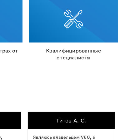
трах от
Квалифицированные
специалисты
Титов А. С.
,
Являюсь владельцем V60, в
Хочу 