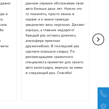
едавно
данном сервисе обслуживаю свое
механ
авто больше двух лет. Нужно что
опера
ера и
то поменять, просто звоню в
ремон
и.
сервис и о моем приезде
какой
хала
уведомлен весь персонал. Делают
Авило
ибо
хорошо, а главное недорого!
день,
Каждый раз остаюсь доволен,
почин
к
атмосфера приятная
греми
оветы
дружелюбная. В последний раз
Понра
сделали хорошую скидку. По
и чист
рекомендациям грамотного
следу
специалиста приметил для своего
ним!
авто аксессуары, вернусь за ними
в следующий раз. Спасибо!