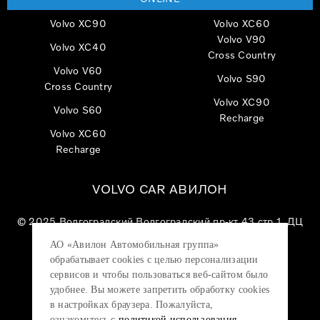
Volvo XC90
Volvo XC60
Volvo V90
Volvo XC40
Cross Country
Volvo V60
Volvo S90
Cross Country
Volvo XC90
Volvo S60
Recharge
Volvo XC60
Recharge
VOLVO CAR АВИЛОН
© 2025
Волгоградский Волгоградский пр-кт 43 стр 1, ДЦ
«VOLVO CAR АВИЛОН»
АО «Авилон Автомобильная группа»
АО «Авилон АГ», ОГРН 1027700000151, ИНН
обрабатывает cookies с целью персонализации
7705133757.
сервисов и чтобы пользоваться веб-сайтом было
удобнее. Вы можете запретить обработку сookies
в настройках браузера. Пожалуйста,
ознакомьтесь с
политикой использования