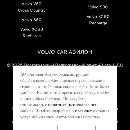
Volvo V60
Volvo S90
Cross Country
Volvo XC90
Volvo S60
Recharge
Volvo XC60
Recharge
VOLVO CAR АВИЛОН
© 2025
Волгоградский Волгоградский пр-кт 43 стр 1, ДЦ
«VOLVO CAR АВИЛОН»
АО «Авилон Автомобильная группа»
АО «Авилон АГ», ОГРН 1027700000151, ИНН
обрабатывает cookies с целью персонализации
7705133757.
сервисов и чтобы пользоваться веб-сайтом было
удобнее. Вы можете запретить обработку сookies
в настройках браузера. Пожалуйста,
ознакомьтесь с
политикой использования
Политика конфиденциальности
|
Согласие на
cookies. Читайте подробнее о
правилах
оказания
обработку персональных данных
|
Политика
услуг АО «Авилон Автомобильная группа».
использования файлов cookie
|
Юридическая
информация