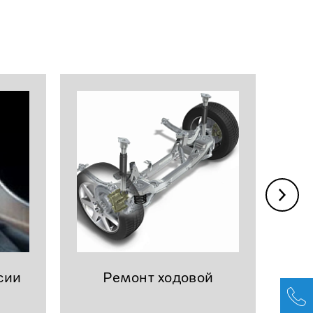
сии
Ремонт ходовой
эл