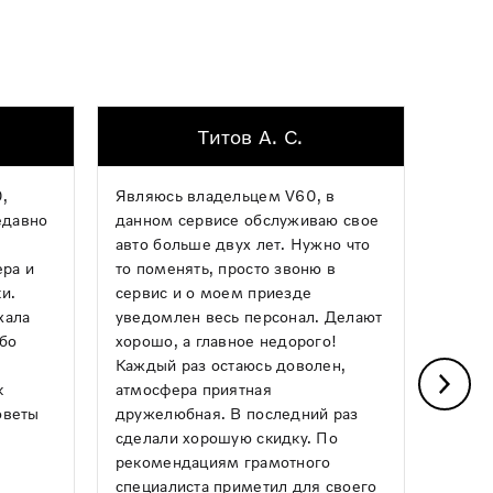
Титов А. С.
,
Являюсь владельцем V60, в
Хочу 
едавно
данном сервисе обслуживаю свое
механ
авто больше двух лет. Нужно что
опера
ера и
то поменять, просто звоню в
ремон
и.
сервис и о моем приезде
какой
хала
уведомлен весь персонал. Делают
Авило
ибо
хорошо, а главное недорого!
день,
Каждый раз остаюсь доволен,
почин
к
атмосфера приятная
греми
оветы
дружелюбная. В последний раз
Понра
сделали хорошую скидку. По
и чист
рекомендациям грамотного
следу
специалиста приметил для своего
ним!