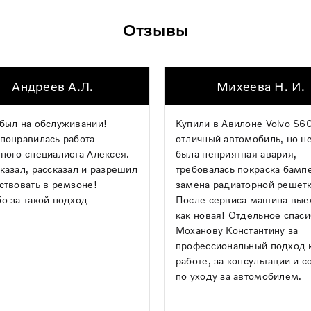
Отзывы
Андреев А.Л.
Михеева Н. И.
был на обслуживании!
Купили в Авилоне Volvo S60
понравилась работа
отличный автомобиль, но н
ного специалиста Алексея.
была неприятная авария,
казал, рассказал и разрешил
требовалась покраска бамп
ствовать в ремзоне!
замена радиаторной решетк
о за такой подход
После сервиса машина вые
как новая! Отдельное спас
Моханову Константину за
профессиональный подход 
работе, за консультации и с
по уходу за автомобилем.