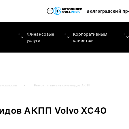
Волгоградский пр-
Финансовые
Корпоративным
услуги
клиентам
рансмиссии
Ремонт и замена соленоидов АКПП
оидов АКПП Volvo XC40