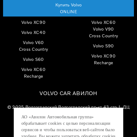
Купить Volvo
ONLINE
Volvo XC90
Volvo XC60
Volvo V90
Volvo XC40
Cross Country
Volvo V60
Volvo S90
Cross Country
Volvo XC90
Volvo S60
Recharge
Volvo XC60
Recharge
VOLVO CAR АВИЛОН
© 2025
Волгоградский Волгоградский пр-кт 43 стр 1, ДЦ
«VOLVO CAR АВИЛОН»
АО «Авилон Автомобильная группа»
АО «Авилон АГ», ОГРН 1027700000151, ИНН
обрабатывает cookies с целью персонализации
7705133757.
сервисов и чтобы пользоваться веб-сайтом было
удобнее. Вы можете запретить обработку сookies