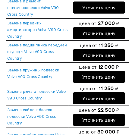
Замена и ремонт
Уточнить цену
пневмоподвески Volvo V90
Cross Country
цена от
27 000
₽
Замена передних
амортизаторов Volvo V90 Cross
Уточнить цену
Country
цена от
11 250
₽
Замена подшипника передней
ступицы Volvo V90 Cross
Уточнить цену
Country
цена от
12 000
₽
Замена пружины подвески
Уточнить цену
Volvo V90 Cross Country
цена от
11 250
₽
Замена рычага подвески Volvo
Уточнить цену
V90 Cross Country
цена от
22 500
₽
Замена сайлентблоков
подвески Volvo V90 Cross
Уточнить цену
Country
цена от
30 000
₽
Замена стабилизаторов Volvo