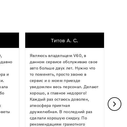
Титов А. С.
,
Являюсь владельцем V60, в
Хочу 
едавно
данном сервисе обслуживаю свое
механ
авто больше двух лет. Нужно что
опера
ера и
то поменять, просто звоню в
ремон
и.
сервис и о моем приезде
какой
хала
уведомлен весь персонал. Делают
Авило
ибо
хорошо, а главное недорого!
день,
Каждый раз остаюсь доволен,
почин
к
атмосфера приятная
греми
оветы
дружелюбная. В последний раз
Понра
сделали хорошую скидку. По
и чист
рекомендациям грамотного
следу