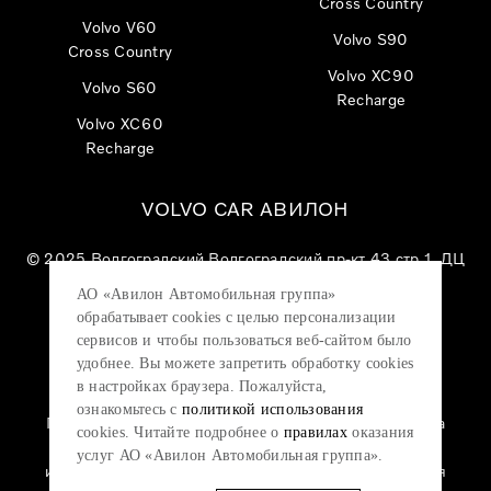
Cross Country
Volvo V60
Volvo S90
Cross Country
Volvo XC90
Volvo S60
Recharge
Volvo XC60
Recharge
VOLVO CAR АВИЛОН
© 2025
Волгоградский Волгоградский пр-кт 43 стр 1, ДЦ
«VOLVO CAR АВИЛОН»
АО «Авилон Автомобильная группа»
АО «Авилон АГ», ОГРН 1027700000151, ИНН
обрабатывает cookies с целью персонализации
7705133757.
сервисов и чтобы пользоваться веб-сайтом было
удобнее. Вы можете запретить обработку сookies
в настройках браузера. Пожалуйста,
ознакомьтесь с
политикой использования
Политика конфиденциальности
|
Согласие на
cookies. Читайте подробнее о
правилах
оказания
обработку персональных данных
|
Политика
услуг АО «Авилон Автомобильная группа».
использования файлов cookie
|
Юридическая