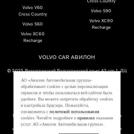
Cross Country
Volvo V60
Volvo S90
Cross Country
Volvo XC90
Volvo S60
Recharge
Volvo XC60
Recharge
VOLVO CAR АВИЛОН
© 2025
Волгоградский Волгоградский пр-кт 43 стр 1, ДЦ
«VOLVO CAR АВИЛОН»
АО «Авилон Автомобильная группа»
АО «Авилон АГ», ОГРН 1027700000151, ИНН
обрабатывает cookies с целью персонализации
7705133757.
сервисов и чтобы пользоваться веб-сайтом было
удобнее. Вы можете запретить обработку сookies
в настройках браузера. Пожалуйста,
ознакомьтесь с
политикой использования
Политика конфиденциальности
|
Согласие на
cookies. Читайте подробнее о
правилах
оказания
обработку персональных данных
|
Политика
услуг АО «Авилон Автомобильная группа».
использования файлов cookie
|
Юридическая