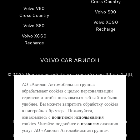
Cross Country
Volvo V60
Volvo S90
Cross Country
Volvo XC90
Volvo S60
Recharge
Volvo XC60
Recharge
VOLVO CAR АВИЛОН
© 2025
Волгоградский Волгоградский пр-кт 43 стр 1, ДЦ
«VOLVO CAR АВИЛОН»
АО «Авилон Автомобильная группа»
АО «Авилон АГ», ОГРН 1027700000151, ИНН
обрабатывает cookies с целью персонализации
7705133757.
сервисов и чтобы пользоваться веб-сайтом было
удобнее. Вы можете запретить обработку сookies
в настройках браузера. Пожалуйста,
ознакомьтесь с
политикой использования
Политика конфиденциальности
|
Согласие на
cookies. Читайте подробнее о
правилах
оказания
обработку персональных данных
|
Политика
услуг АО «Авилон Автомобильная группа».
использования файлов cookie
|
Юридическая