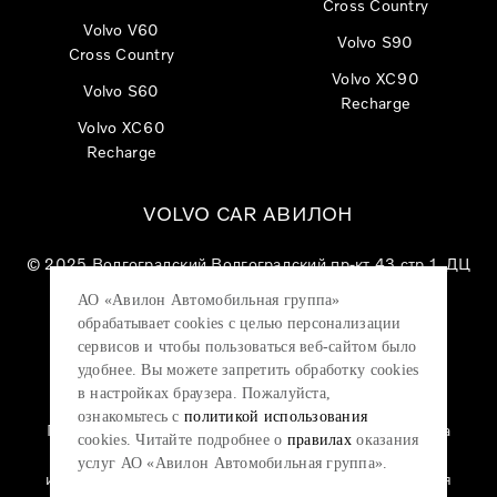
Cross Country
Volvo V60
Volvo S90
Cross Country
Volvo XC90
Volvo S60
Recharge
Volvo XC60
Recharge
VOLVO CAR АВИЛОН
© 2025
Волгоградский Волгоградский пр-кт 43 стр 1, ДЦ
«VOLVO CAR АВИЛОН»
АО «Авилон Автомобильная группа»
АО «Авилон АГ», ОГРН 1027700000151, ИНН
обрабатывает cookies с целью персонализации
7705133757.
сервисов и чтобы пользоваться веб-сайтом было
удобнее. Вы можете запретить обработку сookies
в настройках браузера. Пожалуйста,
ознакомьтесь с
политикой использования
Политика конфиденциальности
|
Согласие на
cookies. Читайте подробнее о
правилах
оказания
обработку персональных данных
|
Политика
услуг АО «Авилон Автомобильная группа».
использования файлов cookie
|
Юридическая