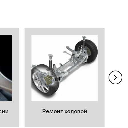
сии
Ремонт ходовой
эл