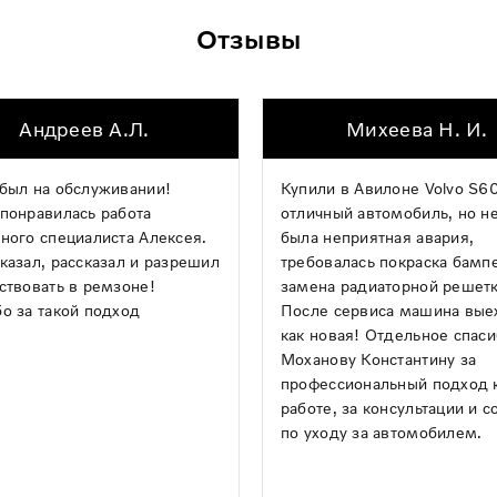
Отзывы
Андреев А.Л.
Михеева Н. И.
был на обслуживании!
Купили в Авилоне Volvo S60
понравилась работа
отличный автомобиль, но н
ного специалиста Алексея.
была неприятная авария,
казал, рассказал и разрешил
требовалась покраска бамп
ствовать в ремзоне!
замена радиаторной решетк
о за такой подход
После сервиса машина вые
как новая! Отдельное спас
Моханову Константину за
профессиональный подход 
работе, за консультации и с
по уходу за автомобилем.