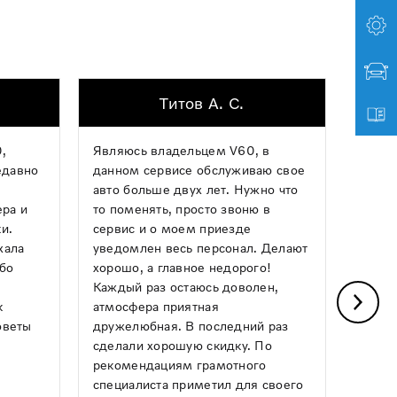
Титов А. С.
,
Являюсь владельцем V60, в
Хочу 
едавно
данном сервисе обслуживаю свое
механ
авто больше двух лет. Нужно что
опера
ера и
то поменять, просто звоню в
ремон
и.
сервис и о моем приезде
какой
хала
уведомлен весь персонал. Делают
Авило
ибо
хорошо, а главное недорого!
день,
Каждый раз остаюсь доволен,
почин
к
атмосфера приятная
греми
оветы
дружелюбная. В последний раз
Понра
сделали хорошую скидку. По
и чист
рекомендациям грамотного
следу
специалиста приметил для своего
ним!