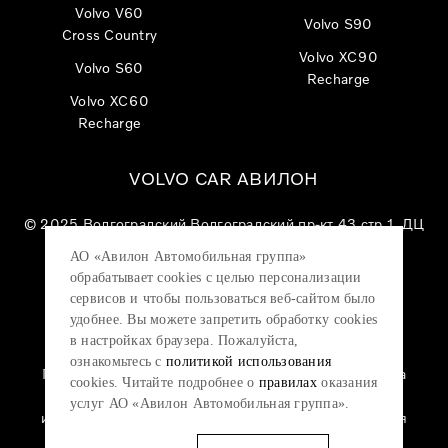
Volvo V60
Volvo S90
Cross Country
Volvo XC90
Volvo S60
Recharge
Volvo XC60
Recharge
VOLVO CAR АВИЛОН
© 2025
Волгоградский Волгоградский пр-кт 43 стр 1, ДЦ
«VOLVO CAR АВИЛОН»
АО «Авилон Автомобильная группа»
АО «Авилон АГ», ОГРН 1027700000151, ИНН
обрабатывает cookies с целью персонализации
7705133757.
сервисов и чтобы пользоваться веб-сайтом было
удобнее. Вы можете запретить обработку сookies
в настройках браузера. Пожалуйста,
ознакомьтесь с
политикой использования
Политика конфиденциальности
|
Согласие на
cookies. Читайте подробнее о
правилах
оказания
обработку персональных данных
|
Политика
услуг АО «Авилон Автомобильная группа».
использования файлов cookie
|
Юридическая
информация