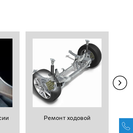
сии
Ремонт ходовой
эл