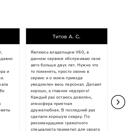
Титов А. С.
,
Являюсь владельцем V60, в
Хочу 
едавно
данном сервисе обслуживаю свое
механ
авто больше двух лет. Нужно что
опера
ера и
то поменять, просто звоню в
ремон
и.
сервис и о моем приезде
какой
хала
уведомлен весь персонал. Делают
Авило
ибо
хорошо, а главное недорого!
день,
Каждый раз остаюсь доволен,
почин
к
атмосфера приятная
греми
оветы
дружелюбная. В последний раз
Понра
сделали хорошую скидку. По
и чист
рекомендациям грамотного
следу
специалиста приметил для своего
ним!