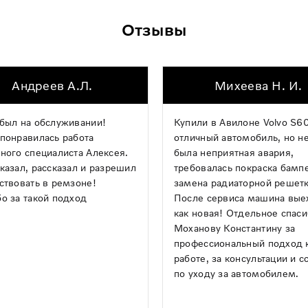
Отзывы
Андреев А.Л.
Михеева Н. И.
был на обслуживании!
Купили в Авилоне Volvo S60
понравилась работа
отличный автомобиль, но н
ного специалиста Алексея.
была неприятная авария,
казал, рассказал и разрешил
требовалась покраска бамп
ствовать в ремзоне!
замена радиаторной решетк
о за такой подход
После сервиса машина вые
как новая! Отдельное спас
Моханову Константину за
профессиональный подход 
работе, за консультации и с
по уходу за автомобилем.