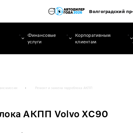
Волгоградский пр-
Финансовые
Корпоративным
услуги
клиентам
рансмиссии
Ремонт и замена гидроблока АКПП
блока АКПП Volvo XC90