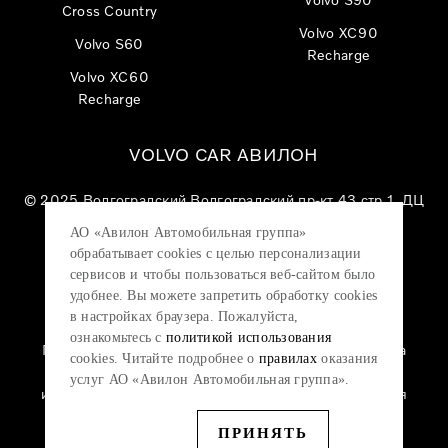
Cross Country
Volvo XC90
Volvo S60
Recharge
Volvo XC60
Recharge
VOLVO CAR АВИЛОН
© 2025
Волгоградский Волгоградский пр-кт 43 стр 1, ДЦ
«VOLVO CAR АВИЛОН»
АО «Авилон Автомобильная группа»
АО «Авилон АГ», ОГРН 1027700000151, ИНН
обрабатывает cookies с целью персонализации
7705133757.
сервисов и чтобы пользоваться веб-сайтом было
удобнее. Вы можете запретить обработку сookies
в настройках браузера. Пожалуйста,
ознакомьтесь с
политикой использования
Политика конфиденциальности
|
Согласие на
cookies. Читайте подробнее о
правилах
оказания
обработку персональных данных
|
Политика
услуг АО «Авилон Автомобильная группа».
использования файлов cookie
|
Юридическая
информация
ПРИНЯТЬ