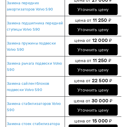
цена от
27 000
₽
Замена передних
Уточнить цену
амортизаторов Volvo S90
цена от
11 250
₽
Замена подшипника передней
Уточнить цену
ступицы Volvo S90
цена от
12 000
₽
Замена пружины подвески
Уточнить цену
Volvo S90
цена от
11 250
₽
Замена рычага подвески Volvo
Уточнить цену
S90
цена от
22 500
₽
Замена сайлентблоков
Уточнить цену
подвески Volvo S90
цена от
30 000
₽
Замена стабилизаторов Volvo
Уточнить цену
S90
цена от
15 000
₽
Замена стоек стабилизатора