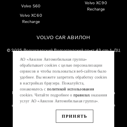
Volvo XC90
Volvo S60
Recharge
Volvo XC60
Recharge
VOLVO CAR АВИЛОН
© 2025
Волгоградский Волгоградский пр-кт 43 стр 1, ДЦ
«VOLVO CAR АВИЛОН»
АО «Авилон Автомобильная группа»
АО «Авилон АГ», ОГРН 1027700000151, ИНН
обрабатывает cookies с целью персонализации
7705133757.
сервисов и чтобы пользоваться веб-сайтом было
удобнее. Вы можете запретить обработку сookies
в настройках браузера. Пожалуйста,
ознакомьтесь с
политикой использования
Политика конфиденциальности
|
Согласие на
cookies. Читайте подробнее о
правилах
оказания
обработку персональных данных
|
Политика
услуг АО «Авилон Автомобильная группа».
использования файлов cookie
|
Юридическая
информация
ПРИНЯТЬ