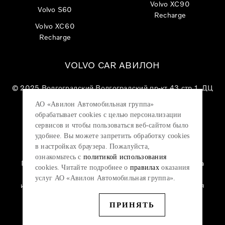
Volvo XC90
Volvo S60
Recharge
Volvo XC60
Recharge
VOLVO CAR АВИЛОН
© 2025
Волгоградский Волгоградский пр-кт 43 стр 1, ДЦ
«VOLVO CAR АВИЛОН»
АО «Авилон Автомобильная группа»
АО «Авилон АГ», ОГРН 1027700000151, ИНН
обрабатывает cookies с целью персонализации
7705133757.
сервисов и чтобы пользоваться веб-сайтом было
удобнее. Вы можете запретить обработку сookies
в настройках браузера. Пожалуйста,
ознакомьтесь с
политикой использования
Политика конфиденциальности
|
Согласие на
cookies. Читайте подробнее о
правилах
оказания
обработку персональных данных
|
Политика
услуг АО «Авилон Автомобильная группа».
использования файлов cookie
|
Юридическая
информация
ПРИНЯТЬ