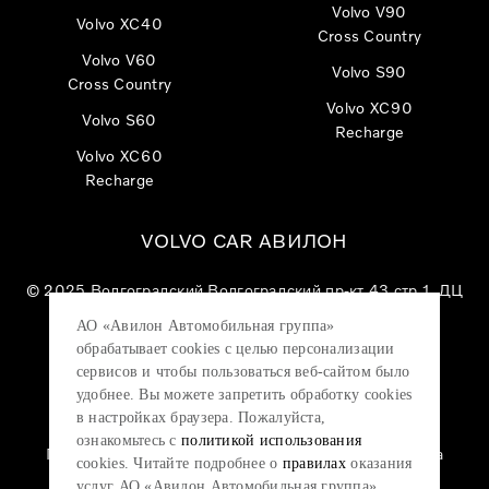
Volvo V90
Volvo XC40
Cross Country
Volvo V60
Volvo S90
Cross Country
Volvo XC90
Volvo S60
Recharge
Volvo XC60
Recharge
VOLVO CAR АВИЛОН
© 2025
Волгоградский Волгоградский пр-кт 43 стр 1, ДЦ
«VOLVO CAR АВИЛОН»
АО «Авилон Автомобильная группа»
АО «Авилон АГ», ОГРН 1027700000151, ИНН
обрабатывает cookies с целью персонализации
7705133757.
сервисов и чтобы пользоваться веб-сайтом было
удобнее. Вы можете запретить обработку сookies
в настройках браузера. Пожалуйста,
ознакомьтесь с
политикой использования
Политика конфиденциальности
|
Согласие на
cookies. Читайте подробнее о
правилах
оказания
обработку персональных данных
|
Политика
услуг АО «Авилон Автомобильная группа».