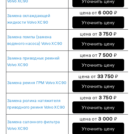
Уточнить цену
Volvo XC90
цена от
6 000
₽
Замена охлаждающей
Уточнить цену
жидкости Volvo XC90
цена от
3 750
₽
Замена помпы (замена
Уточнить цену
водяного насоса) Volvo XC90
цена от
7 500
₽
Замена приводных ремней
Уточнить цену
Volvo XC90
цена от
33 750
₽
Замена ремня ГРМ Volvo XC90
Уточнить цену
цена от
3 750
₽
Замена ролика натяжителя
Уточнить цену
приводного ремня Volvo XC90
цена от
3 000
₽
Замена салонного фильтра
Уточнить цену
Volvo XC90