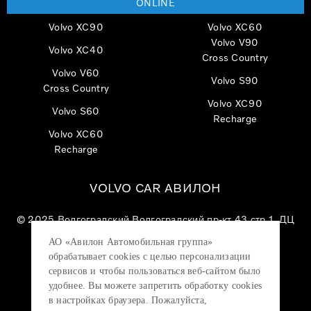
ONLINE
Volvo XC90
Volvo XC60
Volvo V90
Volvo XC40
Cross Country
Volvo V60
Volvo S90
Cross Country
Volvo XC90
Volvo S60
Recharge
Volvo XC60
Recharge
VOLVO CAR АВИЛОН
© 2025
Волгоградский Волгоградский пр-кт 43 стр 1, ДЦ
«VOLVO CAR АВИЛОН»
АО «Авилон Автомобильная группа»
АО «Авилон АГ», ОГРН 1027700000151, ИНН
обрабатывает cookies с целью персонализации
7705133757.
сервисов и чтобы пользоваться веб-сайтом было
удобнее. Вы можете запретить обработку сookies
в настройках браузера. Пожалуйста,