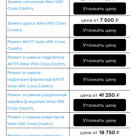
Замена сальников Volvo V60
Уточнить цену
Cross Country
цена от
7 500
₽
Замена шруса Volvo V60 Cross
Уточнить цену
Country
Ремонт АКПП Volvo V60 Cross
Уточнить цену
Country
Ремонт и замена гидроблока
Уточнить цену
АКПП Volvo V60 Cross Country
Ремонт и замена
Уточнить цену
гидротрансформатора АКПП
Volvo V60 Cross Country
цена от
41 250
₽
Ремонт и замена раздаточной
коробки (раздатки) Volvo V60
Уточнить цену
Cross Country
Ремонт и замена редукторов
Уточнить цену
Volvo V60 Cross Country
цена от
18 750
₽
Ремонт и замена селектора