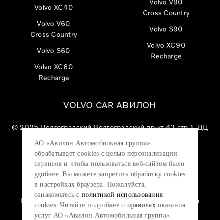
Volvo V90
Volvo XC40
Cross Country
Volvo V60
Volvo S90
Cross Country
Volvo XC90
Volvo S60
Recharge
Volvo XC60
Recharge
VOLVO CAR АВИЛОН
© 2025
Волгоградский Волгоградский пр-кт 43 стр 1, ДЦ
«VOLVO CAR АВИЛОН»
АО «Авилон Автомобильная группа»
АО «Авилон АГ», ОГРН 1027700000151, ИНН
обрабатывает cookies с целью персонализации
7705133757.
сервисов и чтобы пользоваться веб-сайтом было
удобнее. Вы можете запретить обработку сookies
в настройках браузера. Пожалуйста,
ознакомьтесь с
политикой использования
Политика конфиденциальности
|
Согласие на
cookies. Читайте подробнее о
правилах
оказания
обработку персональных данных
|
Политика
услуг АО «Авилон Автомобильная группа».