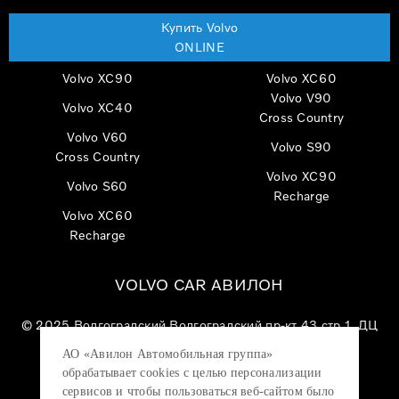
Купить Volvo
ONLINE
Volvo XC90
Volvo XC60
Volvo V90
Volvo XC40
Cross Country
Volvo V60
Volvo S90
Cross Country
Volvo XC90
Volvo S60
Recharge
Volvo XC60
Recharge
VOLVO CAR АВИЛОН
© 2025
Волгоградский Волгоградский пр-кт 43 стр 1, ДЦ
«VOLVO CAR АВИЛОН»
АО «Авилон Автомобильная группа»
АО «Авилон АГ», ОГРН 1027700000151, ИНН
обрабатывает cookies с целью персонализации
7705133757.
сервисов и чтобы пользоваться веб-сайтом было