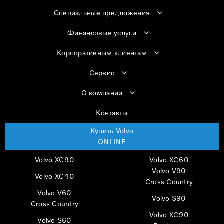
Специальные предложения
Финансовые услуги
Корпоративным клиентам
Сервис
О компании
Контакты
Купить Volvo
ONLINE
Volvo XC90
Volvo XC60
Volvo V90
Volvo XC40
Cross Country
Volvo V60
Volvo S90
Cross Country
Volvo XC90
Volvo S60