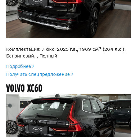
Комплектация: Люкс, 2025 г.в., 1969 см³ (264 л.с.),
Бензиновый, , Полный
Подробнее
Получить спецпредложение
Volvo XC60