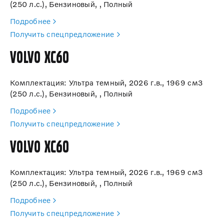
(250 л.с.), Бензиновый, , Полный
Подробнее
Получить спецпредложение
Volvo XC60
Комплектация: Ультра темный, 2026 г.в., 1969 см3
(250 л.с.), Бензиновый, , Полный
Подробнее
Получить спецпредложение
Volvo XC60
Комплектация: Ультра темный, 2026 г.в., 1969 см3
(250 л.с.), Бензиновый, , Полный
Подробнее
Получить спецпредложение