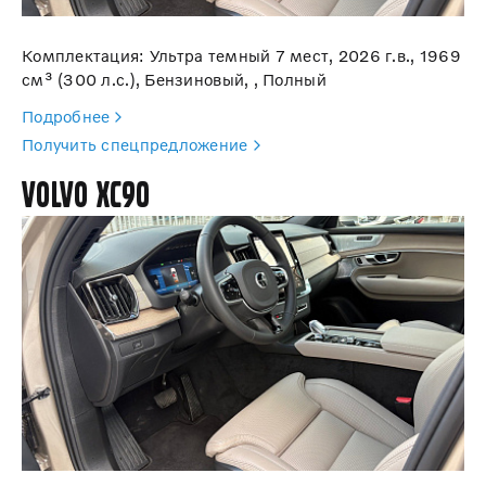
Комплектация: Ультра темный 7 мест, 2026 г.в., 1969
см³ (300 л.с.), Бензиновый, , Полный
Подробнее
Получить спецпредложение
Volvo XC90