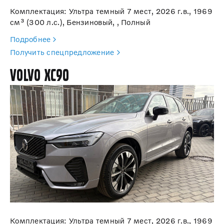
Комплектация: Ультра темный 7 мест, 2026 г.в., 1969
см³ (300 л.с.), Бензиновый, , Полный
Подробнее
Получить спецпредложение
Volvo XC90
Комплектация: Ультра темный 7 мест, 2026 г.в., 1969