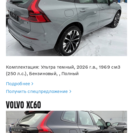
Комплектация: Ультра темный, 2026 г.в., 1969 см3
(250 л.с.), Бензиновый, , Полный
Подробнее
Получить спецпредложение
Volvo XC60