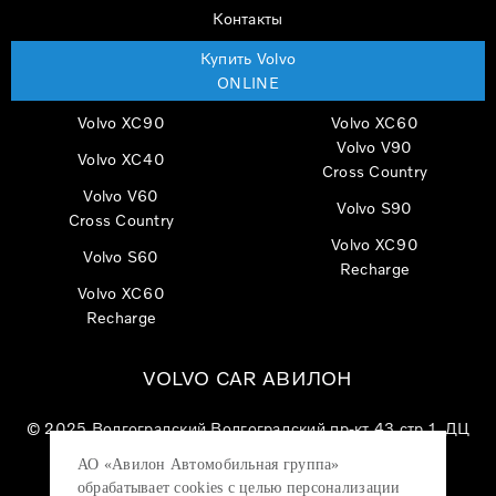
Контакты
Купить Volvo
ONLINE
Volvo XC90
Volvo XC60
Volvo V90
Volvo XC40
Cross Country
Volvo V60
Volvo S90
Cross Country
Volvo XC90
Volvo S60
Recharge
Volvo XC60
Recharge
VOLVO CAR АВИЛОН
© 2025
Волгоградский Волгоградский пр-кт 43 стр 1, ДЦ
«VOLVO CAR АВИЛОН»
АО «Авилон Автомобильная группа»
АО «Авилон АГ», ОГРН 1027700000151, ИНН
обрабатывает cookies с целью персонализации