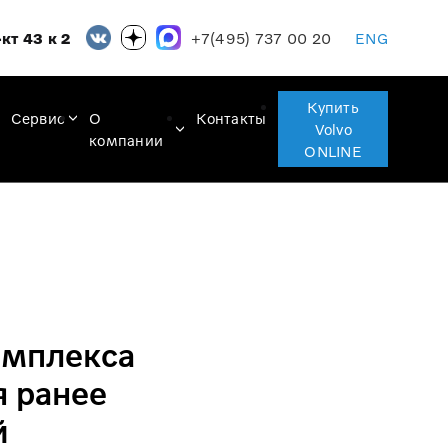
+7(495) 737 00 20
кт 43 к 2
ENG
Купить
Сервис
О
Контакты
Volvo
компании
ONLINE
омплекса
я ранее
й