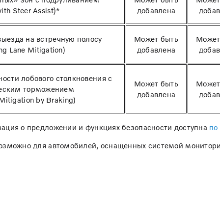
ith Steer Assist)*
добавлена
доба
ыезда на встречную полосу
Может быть
Может
g Lane Mitigation)
добавлена
доба
ости лобового столкновения с
Может быть
Может
еским торможением
добавлена
доба
itigation by Braking)
ация о предложении и функциях безопасности доступна
по
озможно для автомобилей, оснащенных системой монитори