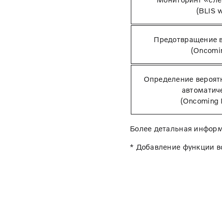
(BLIS w
Предотвращение в
(Oncomin
Определение вероятн
автоматич
(Oncoming M
Более детальная информ
* Добавление функции в