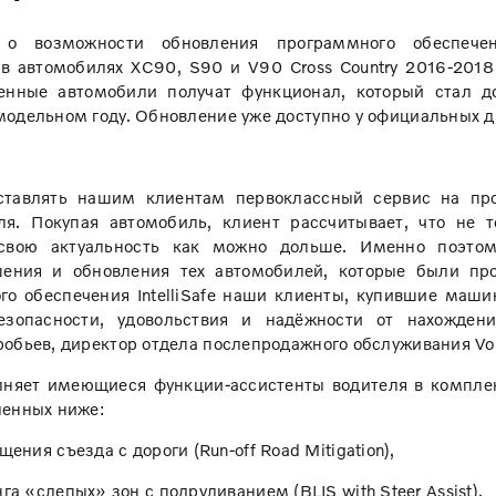
т о возможности обновления программного обеспече
fe в автомобилях XC90, S90 и V90 Cross Country 2016-2018
нные автомобили получат функционал, который стал до
одельном году. Обновление уже доступно у официальных ди
тавлять нашим клиентам первоклассный сервис на про
ля. Покупая автомобиль, клиент рассчитывает, что не т
 свою актуальность как можно дольше. Именно поэто
ения и обновления тех автомобилей, которые были пр
о обеспечения IntelliSafe наши клиенты, купившие маши
зопасности, удовольствия и надёжности от нахожден
бьев, директор отдела послепродажного обслуживания Volv
няет имеющиеся функции-ассистенты водителя в комплекс
ленных ниже:
ения съезда с дороги (Run-off Road Mitigation),
а «слепых» зон с подруливанием (BLIS with Steer Assist),