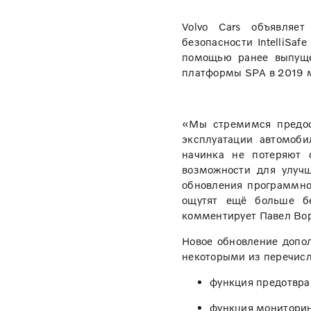
Volvo Cars объявляе
безопасности IntelliSa
помощью ранее выпуще
платформы SPA в 2019 м
«Мы стремимся предос
эксплуатации автомоби
начинка не потеряют
возможности для улучш
обновления программног
ощутят ещё больше бе
комментирует Павел Воро
Новое обновление допол
некоторыми из перечис
функция предотвращ
функция мониторинг