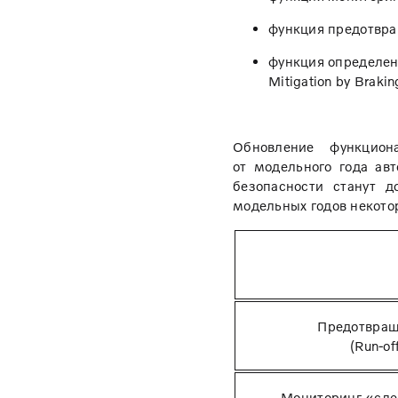
функция предотвращ
функция определен
Mitigation by Brakin
Обновление функцион
от модельного года ав
безопасности станут 
модельных годов некото
Предотвращ
(Run-of
Мониторинг «сле