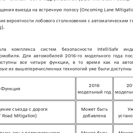
ения выезда на встречную полосу (Oncoming Lane Mitigatio
ия вероятности лобового столкновения с автоматическим 
g).
ала комплекса систем безопасности IntelliSafe инд
томобиля. Для автомобилей 2016-го модельного года по
доступны все четыре функции, в то время как на авто
рые из вышеперечисленных технологий уже были доступны 
2016
20
Функция
модельный год
модель
ение съезда с дороги
Может быть
У
f Road Mitigation)
добавлена
устан
пых» зон с подруливанием
Может быть
Может