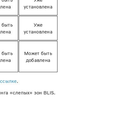
влена
установлена
 быть
Уже
влена
установлена
 быть
Может быть
влена
добавлена
 ссылке
.
нга «слепых» зон BLIS.