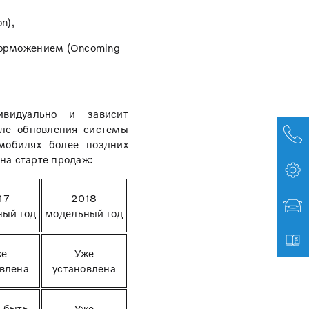
n),
торможением (Oncoming
ивидуально и зависит
сле обновления системы
мобилях более поздних
на старте продаж:
17
2018
ный год
модельный год
же
Уже
овлена
установлена
 быть
Уже