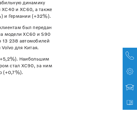
стабильную динамику
 XC40 и XC60, а также
) и Германии (+32%).
 клиентам был передан
на модели XC60 и S90
о 13 238 автомобилей
Volvo для Китая.
 (+5,2%). Наибольшим
ром стал XC90, за ним
o (+0,7%).