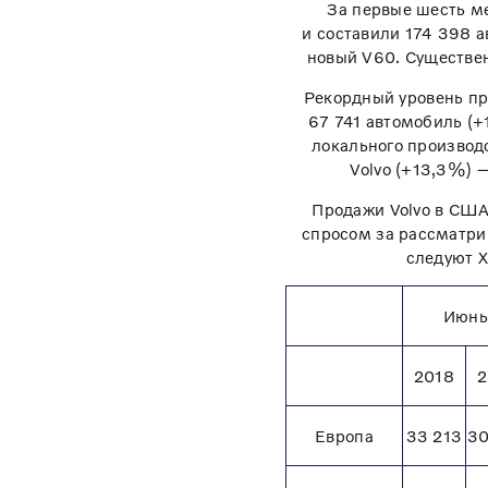
За первые шесть ме
и составили 174 398 
новый V60. Существе
Рекордный уровень пр
67 741 автомобиль (
локального производ
Volvo (+13,3%) 
Продажи Volvo в США
спросом за рассматри
следуют X
Июн
2018
2
Европа
33 213
30