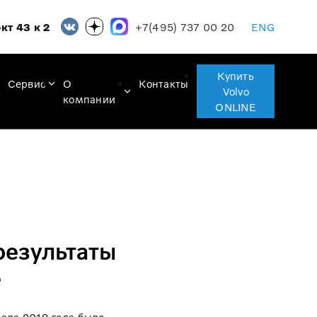
+7(495) 737 00 20
кт 43 к 2
ENG
Купить
Сервис
О
Контакты
Volvo
компании
ONLINE
результаты
е