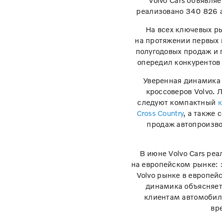
Volvo Cars объявля
реализовано 340 826 
На всех ключевых р
на протяжении первых 
полугодовых продаж и 
опередил конкурентов 
Уверенная динамика 
кроссоверов Volvo.
следуют компактный
Cross Country
, а также
продаж автопроизво
В июне Volvo Cars ре
на европейском рынке: 
Volvo рынке в европей
динамика объясняет
клиентам автомобил
вр