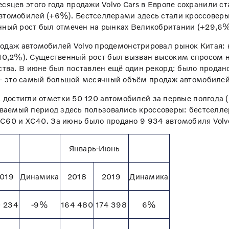
сяцев этого года продажи Volvo Cars в Европе сохранили 
автомобилей (+6%). Бестселлерами здесь стали кроссоверы
нный рост был отмечен на рынках Великобритании (+29,6%
одаж автомобилей Volvo продемонстрировал рынок Китая:
+10,2%). Существенный рост был вызван высоким спросом 
ства. В июне был поставлен ещё один рекорд: было продан
— это самый большой месячный объём продаж автомобилей 
 достигли отметки 50 120 автомобилей за первые полгода
ваемый период здесь пользовались кроссоверы: бестселле
C60 и XC40. За июнь было продано 9 934 автомобиля Volv
ь
Январь-Июнь
019
Динамика
2018
2019
Динамика
 234
-9%
164 480
174 398
6%