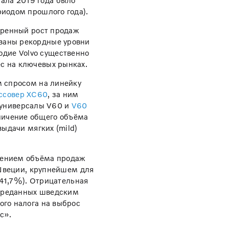
чала 2019 года было
иодом прошлого года).
еренный рост продаж
ованы рекордные уровни
одие Volvo существенно
ес на ключевых рынках.
м спросом на линейку
ссовер XC60
, за ним
 универсалы V60 и
V60
еличение общего объёма
ыдачи мягких (mild)
ижением объёма продаж
 Швеции, крупнейшем для
-41,7%). Отрицательная
переданных шведским
го налога на выброс
с».