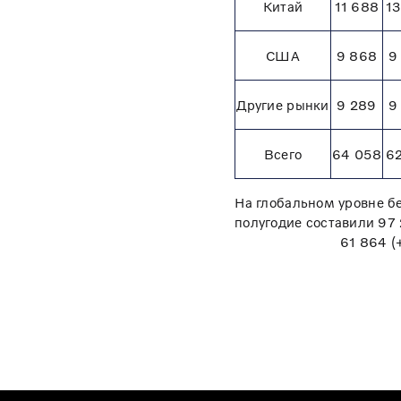
Китай
11 688
13
США
9 868
9
Другие рынки
9 289
9
Всего
64 058
62
На глобальном уровне б
полугодие составили 97
61 864 (