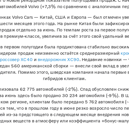
ет о новом рекордном показателе полугодовых продаж. С на
автомобилей Volvo (+7,3% по сравнению с аналогичным пер
ынках Volvo Cars — Китай, США и Европа — был отмечен ув
шести месяцев этого года. На рынке Китая были зафиксир
продаж отдельно за июнь. По темпам роста за первое полуг
в премиум-классе, увеличив за счёт этого свой удельный в
в первом полугодии была продиктована стабильно высоки
 Лидером продаж неизменно остаётся среднеразмерный
кро
кроссовер XC40
и
внедорожник XC90
. Недавние новинки —
 седан S60 американской сборки — внесли свой вклад в ув
дителя. Помимо этого, шведская компания начала первые в
гибридов клиентам.
ализовала 62 775 автомобилей (-2%). Спад обусловлен сн
за июнь здесь было продано 30 234 автомобиля (-9%). В
ском регионе, клиентам было передано 5 762 автомобиля (
ся тем, что в прошлом году в июне резко возросло число 
ей из-за предстоящего в следующем месяце внедрения ново
едных веществ в атмосферу или коэффициента «бонус-малу