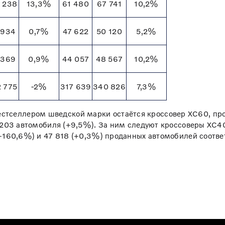
 238
13,3%
61 480
67 741
10,2%
 934
0,7%
47 622
50 120
5,2%
 369
0,9%
44 057
48 567
10,2%
 775
-2%
317 639
340 826
7,3%
естселлером шведской марки остаётся кроссовер XC60, про
 203 автомобиля (+9,5%). За ним следуют кроссоверы XC4
+160,6%) и 47 818 (+0,3%) проданных автомобилей соотве