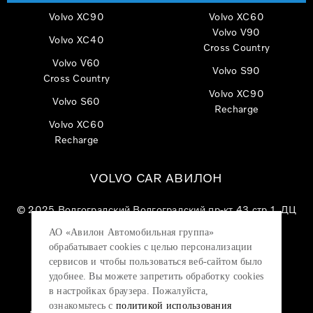
Volvo XC90
Volvo XC60
Volvo V90
Volvo XC40
Cross Country
Volvo V60
Volvo S90
Cross Country
Volvo XC90
Volvo S60
Recharge
Volvo XC60
Recharge
VOLVO CAR АВИЛОН
© 2025
Волгоградский Волгоградский пр-кт 43 стр 1, ДЦ
«VOLVO CAR АВИЛОН»
АО «Авилон Автомобильная группа»
АО «Авилон АГ», ОГРН 1027700000151, ИНН
обрабатывает cookies с целью персонализации
7705133757.
сервисов и чтобы пользоваться веб-сайтом было
удобнее. Вы можете запретить обработку сookies
в настройках браузера. Пожалуйста,
ознакомьтесь с
политикой использования