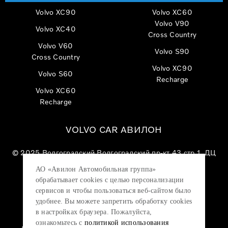
Volvo XC90
Volvo XC60
Volvo V90
Volvo XC40
Cross Country
Volvo V60
Volvo S90
Cross Country
Volvo XC90
Volvo S60
Recharge
Volvo XC60
Recharge
VOLVO CAR АВИЛОН
© 2025
Волгоградский Волгоградский пр-кт 43 стр 1, ДЦ
«VOLVO CAR АВИЛОН»
АО «Авилон Автомобильная группа»
АО «Авилон АГ», ОГРН 1027700000151, ИНН
обрабатывает cookies с целью персонализации
7705133757.
сервисов и чтобы пользоваться веб-сайтом было
удобнее. Вы можете запретить обработку сookies
в настройках браузера. Пожалуйста,
ознакомьтесь с
политикой использования