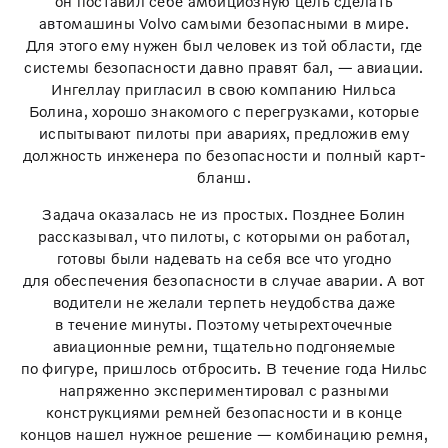
он поставил себе амбициозную цель сделать
автомашины Volvo самыми безопасными в мире.
Для этого ему нужен был человек из той области, где
системы безопасности давно правят бал, — авиации.
Ингеллау пригласил в свою компанию Нильса
Болина, хорошо знакомого с перегрузками, которые
испытывают пилоты при авариях, предложив ему
должность инженера по безопасности и полный карт-
бланш.
Задача оказалась не из простых. Позднее Болин
рассказывал, что пилоты, с которыми он работал,
готовы были надевать на себя все что угодно
для обеспечения безопасности в случае аварии. А вот
водители не желали терпеть неудобства даже
в течение минуты. Поэтому четырехточечные
авиационные ремни, тщательно подгоняемые
по фигуре, пришлось отбросить. В течение года Нильс
напряженно экспериментировал с разными
конструкциями ремней безопасности и в конце
концов нашел нужное решение — комбинацию ремня,