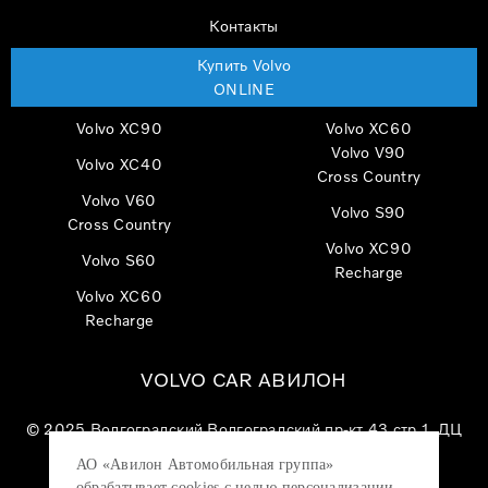
Контакты
Купить Volvo
ONLINE
Volvo XC90
Volvo XC60
Volvo V90
Volvo XC40
Cross Country
Volvo V60
Volvo S90
Cross Country
Volvo XC90
Volvo S60
Recharge
Volvo XC60
Recharge
VOLVO CAR АВИЛОН
© 2025
Волгоградский Волгоградский пр-кт 43 стр 1, ДЦ
«VOLVO CAR АВИЛОН»
АО «Авилон Автомобильная группа»
АО «Авилон АГ», ОГРН 1027700000151, ИНН
обрабатывает cookies с целью персонализации