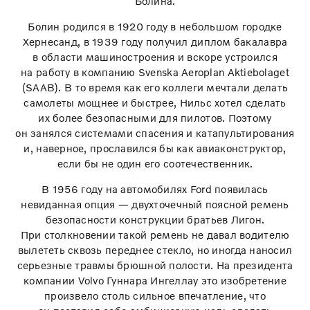
Болина.
Болин родился в 1920 году в небольшом городке
Хернесанд, в 1939 году получил диплом бакалавра
в области машиностроения и вскоре устроился
на работу в компанию Svenska Aeroplan Aktiebolaget
(SAAB). В то время как его коллеги мечтали делать
самолеты мощнее и быстрее, Нильс хотел сделать
их более безопасными для пилотов. Поэтому
он занялся системами спасения и катапультирования
и, наверное, прославился бы как авиаконструктор,
если бы не один его соотечественник.
В 1956 году на автомобилях Ford появилась
невиданная опция — двухточечный поясной ремень
безопасности конструкции братьев Лигон.
При столкновении такой ремень не давал водителю
вылететь сквозь переднее стекло, но иногда наносил
серьезные травмы брюшной полости. На президента
компании Volvo Гуннара Ингеллау это изобретение
произвело столь сильное впечатление, что