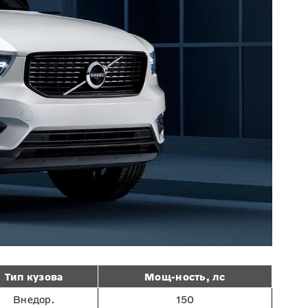
Тип кузова
Мощ-ность, лс
Внедор.
150